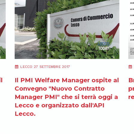
LECCO 27 SETTEMBRE 2017
l
Il PMI Welfare Manager ospite al
B
Convegno "Nuovo Contratto
p
Manager PMI" che si terrà oggi a
r
Lecco e organizzato dall'API
Lecco.