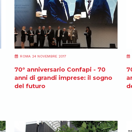
ROMA 24 NOVEMBRE 2017
70° anniversario Confapi - 70
7
anni di grandi imprese: il sogno
a
del futuro
d