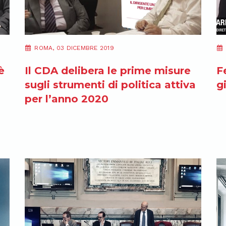
ROMA, 03 DICEMBRE 2019
è
Il CDA delibera le prime misure
F
sugli strumenti di politica attiva
g
per l’anno 2020