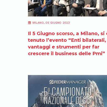
MILANO, 05 GIUGNO 2023
Il 5 Giugno scorso, a Milano, si 
tenuto l’evento “Enti bilaterali,
vantaggi e strumenti per far
crescere il business delle Pmi”