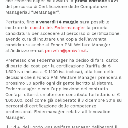
che Federmanager ha avviato la
prima edizione 2021
del percorso di Certificazione delle Competenze
Manageriali “BeManager”.
Pertanto, fino
a venerdì 14 maggio
sarà possibile
inoltrare in
questo link Federmanager
la propria
candidatura per accedere al percorso di certificazione,
avendo cura di inoltrare una copia dell’avvenuta
candidatura anche al Fondo PMI Welfare Manager
all’indirizzo e-mail
pmiwfm@pmiwfm.it
.
Premesso che Federmanager ha deciso di farsi carico
di parte dei costi per la certificazione (tariffa da €
1.500 iva inclusa a € 1.100 iva inclusa), alla luce delle
decisioni che il Fondo PMI Welfare Manager prenderà il
prossimo 30 aprile ogni dirigente iscritto al sistema
Federmanager e con l’applicazione del contratto
Confapi, otterrà un ulteriore contributo forfettario di €
1.000,00, così come già deliberato il 3 dicembre 2019 sui
percorsi di certificazione delle competenze
professionali Federmanager relativi all’Innovation
Manager.
Il C.d.A. del Fondo PMI Welfare Manager delibererà il